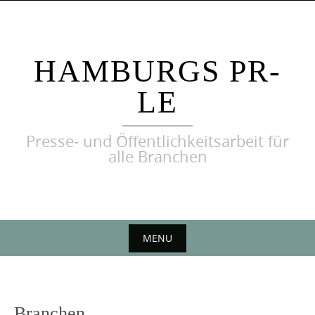
Skip
to
content
HAMBURGS PR-
LE
Presse- und Öffentlichkeitsarbeit für
alle Branchen
MENU
Skip
to
content
Branchen